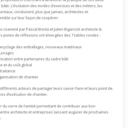
 bâtir. L’évolution des modes d’exercices et des métiers, les
taux, conduisent, plus que jamais, architectes et
emble sur leur façon de coopérer.
ons coanimé par Pascal Breda et Julien Biganzoli architecte &
rs pistes de réflexions ont émergées des 7 tables rondes :
 recyclage des emballages, nouveaux matériaux
 ouvrages
nication entre partenaires du cadre bâti
e et du coût global
traitance
ganisation de chantier
fférents acteurs de partager leurs savoir-faire et leurs point de
ces d’exécution de chantier.
r du verre de l’amitié permettant de contribuer aux bon
ntre architecte et entreprises laissant augurer de prochaines
.