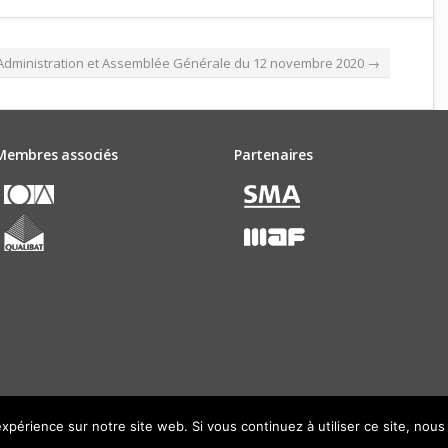
’Administration et Assemblée Générale du 12 novembre 2020
→
Membres associés
Partenaires
expérience sur notre site web. Si vous continuez à utiliser ce site, nou
servés - Webdesign:
laurentbasse.fr