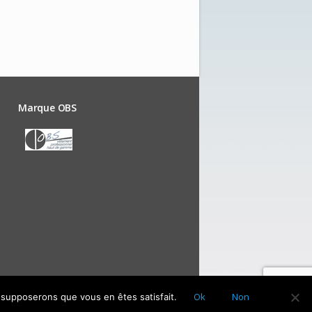
Marque OBS
Ok
Non
s supposerons que vous en êtes satisfait.
Mentions légales