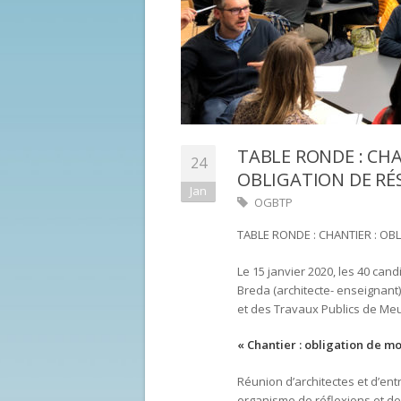
TABLE RONDE : CH
24
OBLIGATION DE RÉ
Jan
OGBTP
TABLE RONDE : CHANTIER : O
Le 15 janvier 2020, les 40 can
Breda (architecte- enseignant)
et des Travaux Publics de Meu
« Chantier : obligation de m
Réunion d’architectes et d’ent
organisme de réflexions et de