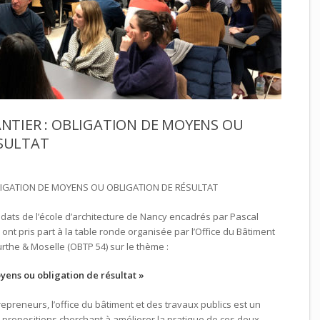
ANTIER : OBLIGATION DE MOYENS OU
SULTAT
BLIGATION DE MOYENS OU OBLIGATION DE RÉSULTAT
didats de l’école d’architecture de Nancy encadrés par Pascal
 ont pris part à la table ronde organisée par l’Office du Bâtiment
rthe & Moselle (OBTP 54) sur le thème :
oyens ou obligation de résultat »
repreneurs, l’office du bâtiment et des travaux publics est un
 propositions cherchant à améliorer la pratique de ces deux