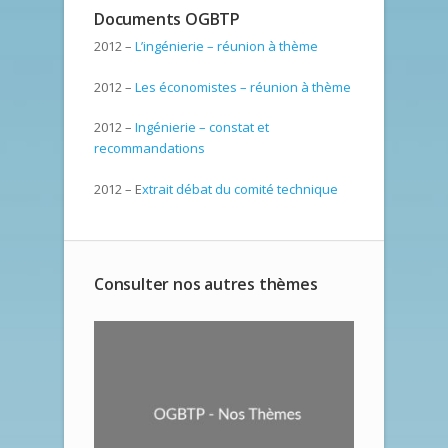
Documents OGBTP
2012 –
L’ingénierie – réunion à thème
2012 –
Les économistes – réunion à thème
2012 –
Ingénierie – constat et
recommandations
2012 – E
xtrait débat du comité technique
Consulter nos autres thèmes